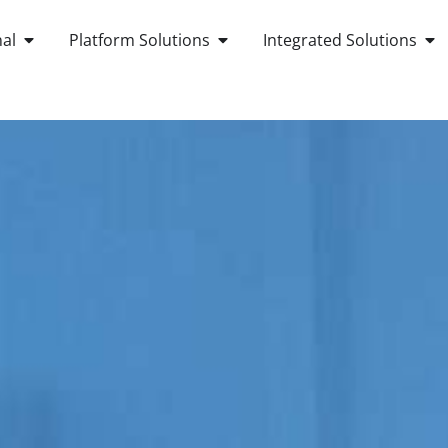
OPEN ANDROID POS TERMINAL
OPEN PLATFORM SOLUTIONS
OP
al
Platform Solutions
Integrated Solutions
OUT US