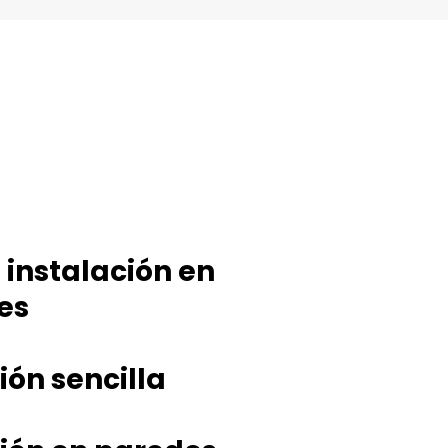
l instalación en
es
ción sencilla