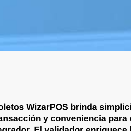
oletos WizarPOS brinda simplici
ansacción y conveniencia para 
egrador. El validador enriquece 