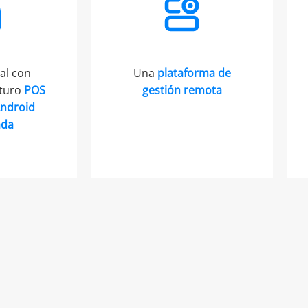
al con
Una
plataforma de
uturo
POS
gestión remota
Android
ada