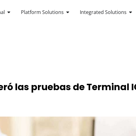
OPEN ANDROID POS TERMINAL
OPEN PLATFORM SOLUTIONS
OP
al
Platform Solutions
Integrated Solutions
OUT US
ró las pruebas de Terminal I