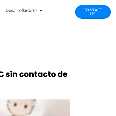
EN INTEGRATED SOLUTIONS
OPEN DEVELOPERS
CONTACT
Desarrolladores
US
C sin contacto de