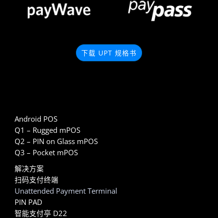
下载 UPT 规格书
Android POS
Q1 – Rugged mPOS
Q2 – PIN on Glass mPOS
Q3 – Pocket mPOS
解决方案
扫码支付终端
Unattended Payment Terminal
PIN PAD
智能支付亭 D22